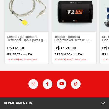
Sensor Egt Pirômetro
Injeção Eletrônica
KIT 
Termopar Tipo K para Egt
Programável Octtane T1
Fios
Meter K1 ou K4 Octtane
G3 (Terceira Geração) com
Wide
Chicote
O2 M
R$165,00
R$3.520,00
R$1
OLED
R$156,75
com
Pix
R$3.344,00
com
Pix
R$1.
10
x
de
R$16,50
sem juros
10
x
de
R$352,00
sem juros
10
x
DEPARTAMENTOS