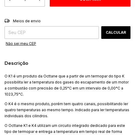
ALTERAR CEP
Entregas para o CEP:
Meios de envio
CALCULAR
Não sei meu CEP
Descrição
O K1 é um produto da Octtane que a partir de um termopar do tipo K
possibilita ler a temperatura dos gases do escapamento de um motor
a combustão com precisão de 0,25°C em um intervalo de 0,00°C a
1023,75°C.
O K4 é o mesmo produto, porém tem quatro canais, possibilitando ler
quatro temperaturas ao mesmo tempo. Indicado para ler temperaturas
individuais dos cilindros.
O Octtane K1 e K4 utilizam um circuito integrado dedicado para este
tipo de termopar e entrega a temperatura em tempo real de forma