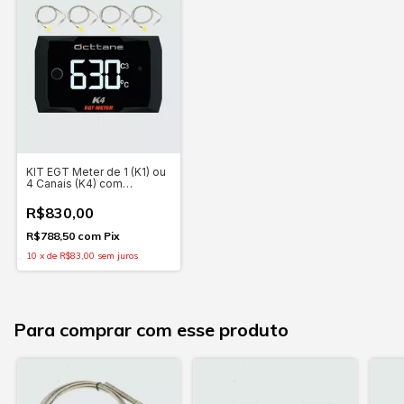
KIT EGT Meter de 1 (K1) ou
4 Canais (K4) com
Termopar tipo K , Display
Gráfico OLED 1,3" +
R$830,00
Chicote
R$788,50
com
Pix
10
x
de
R$83,00
sem juros
Para comprar com esse produto