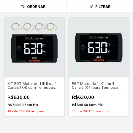
ORDENAR
FILTRAR
KIT EGT Meter de 1 (K1) ou 4
EGT Meter de 1 (K1) ou 4
Canais (K4) com Termopar
Canais (K4) para Termopar
tipo K , Display Gráfico OLED
tipo K , Display Gráfico OLED
1,3" + Chicote
1,3" + Chicote
R$830,00
R$630,00
R$788,50
com
Pix
R$598,50
com
Pix
10
x
de
R$83,00
sem juros
10
x
de
R$63,00
sem juros