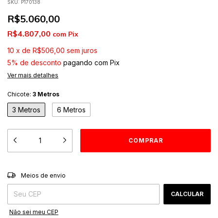
SKU:
P170138
R$5.060,00
R$4.807,00
com
Pix
10
x
de
R$506,00
sem juros
5% de desconto
pagando com Pix
Ver mais detalhes
Chicote:
3 Metros
3 Metros
6 Metros
ALTERAR CEP
Entregas para o CEP:
Meios de envio
CALCULAR
Não sei meu CEP