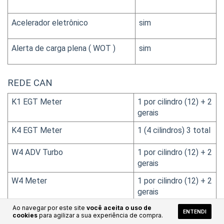
Acelerador eletrônico
sim
Alerta de carga plena ( WOT )
sim
REDE CAN
K1 EGT Meter
1 por cilindro (12) + 2 
gerais
K4 EGT Meter
1 (4 cilindros) 3 total
W4 ADV Turbo
1 por cilindro (12) + 2 
gerais
W4 Meter
1 por cilindro (12) + 2 
gerais
Ao navegar por este site
você aceita o uso de
GHOST Painel Dashboard
1
ENTENDI
cookies
para agilizar a sua experiência de compra.