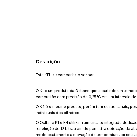
Descrição
Este KIT já acompanha o sensor.
O K1 é um produto da Octtane que a partir de um termop
combustão com precisão de 0,25°C em um intervalo de 
O K4 é o mesmo produto, porém tem quatro canais, poss
individuais dos cilindros.
O Octtane K1 e K4 utilizam um circuito integrado dedic
resolução de 12 bits, além de permitir a detecção de abe
mede exatamente a elevação de temperatura, ou seja, a