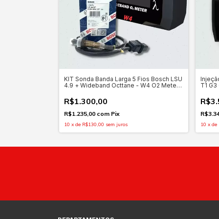
KIT Sonda Banda Larga 5 Fios Bosch LSU
Injeçã
4.9 + Wideband Octtane - W4 O2 Meter
T1 G3 
Display Gráfico OLED 1,3" e Chicote
R$1.300,00
R$3.
R$1.235,00
com
Pix
R$3.3
10
x
de
R$130,00
sem juros
10
x
de