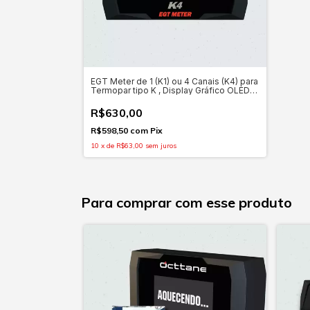
EGT Meter de 1 (K1) ou 4 Canais (K4) para
Termopar tipo K , Display Gráfico OLED
1,3" + Chicote
R$630,00
R$598,50
com
Pix
10
x
de
R$63,00
sem juros
Para comprar com esse produto