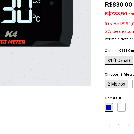
R$830,00
R$788,50
co
10
x
de
R$83,
5% de descon
Ver mais detalh
Canais:
K1 (1 Ca
K1 (1 Canal)
Chicote:
2 Metr
2 Metros
Cor:
Azul