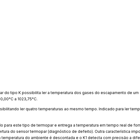
Meios de e
Entregas para o 
ar do tipo K possibilita ler a temperatura dos gases do escapamento de um
0,00°C a 1023,75°C.
ibilitando ler quatro temperaturas ao mesmo tempo. Indicado para ler temp
ado para este tipo de termopar e entrega a temperatura em tempo real de for
rtura do sensor termopar (diagnóstico de defeito). Outra característica impo
 temperatura do ambiente é descontada e o K1 detecta com precisão a dif