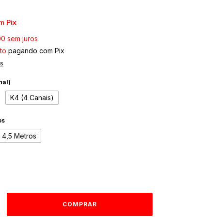
m
Pix
00
sem juros
to
pagando com Pix
es
nal)
K4 (4 Canais)
os
4,5 Metros