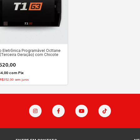
o Eletrônica Programável Octtane
(Terceira Geração) com Chicote
520,00
44,00
com
Pix
R$352,00
sem juros