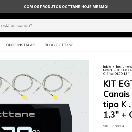
COM OS PRODUTOS OCTTANE HOJE MESMO!
ONDE INSTALAR
BLOG OCTTANE
Início
>
Instrument
Meter)
>
KIT EGT Me
Gráfico OLED 1,3" +
KIT EGT
Canais
tipo K 
1,3" + 
SKU:
P170084