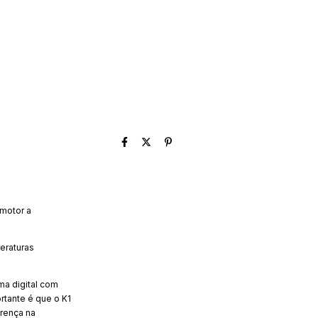
nvio
ALTERAR CEP
CEP:
CALCULAR
 motor a
eraturas
ma digital com
rtante é que o K1
erença na